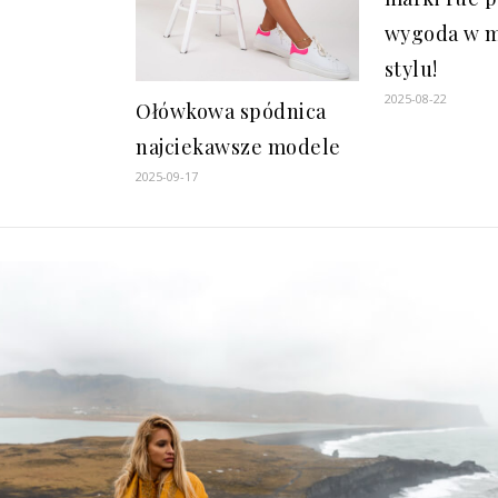
wygoda w 
stylu!
2025-08-22
Ołówkowa spódnica
najciekawsze modele
2025-09-17