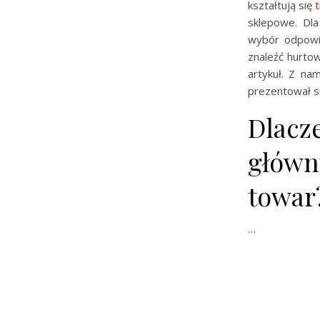
kształtują się
sklepowe. Dla
wybór odpowie
znaleźć hurto
artykuł. Z nam
prezentował si
Dlacz
główn
towar
…