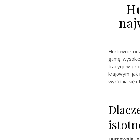
Hu
naj
Hurtownie odz
gamę wysokiej
tradycji w pr
krajowym, jak
wyróżnia się o
Dlacz
istotn
Hurtownie od