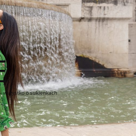
E
 – wszystko o sukienkach