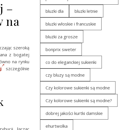
j –
bluzki dla
bluzki letnie
w na
bluzki włoskie i francuskie
bluzki za grosze
czając szeroką
bonprix sweter
nana z bogatej
równo na rynku
co do eleganckiej sukienki
j
szczególnie
czy bluzy są modne
Czy kolorowe sukienki są modne
k
Czy kolorowe sukienki są modne?
dobrej jakości kurtki damskie
ehurtwolka
bucji, łącząc