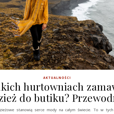
AKTUALNOŚCI
akich hurtowniach zama
zież do butiku? Przewod
zieżowe stanowią serce mody na całym świecie. To w tyc