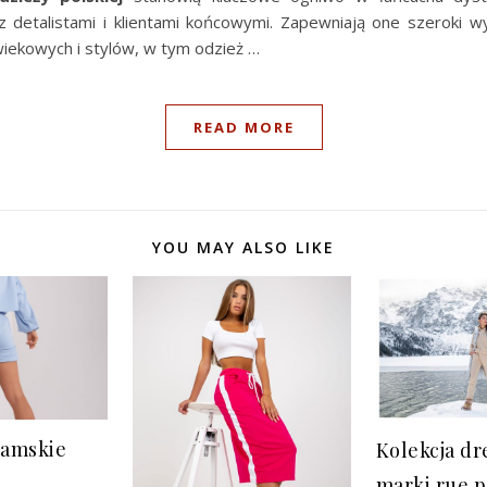
 detalistami i klientami końcowymi. Zapewniają one szeroki w
wiekowych i stylów, w tym odzież …
READ MORE
YOU MAY ALSO LIKE
damskie
Kolekcja d
marki rue p