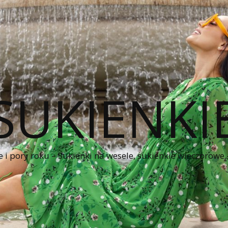
SUKIENKI
e i pory roku – Sukienki na wesele, sukienkie wieczorowe