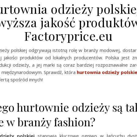
rtownia odzieży polskie
wyższa jakość produktó
Factoryprice.eu
ieży polskiej odgrywają istotną rolę w branży modowej, dostar
 jakości produktów od lokalnych producentów. Polska jest z
odukcji odzieży, a jej marki są coraz bardziej rozpoznawalne za
 i międzynarodowym. Sprawdź, która
hurtownia odzieży polskie
fertą spośród innych!
ego hurtownie odzieży są ta
e w branży fashion?
zieży polskiej
stanowią kluczowe ogniwo w łańcuchu dystry