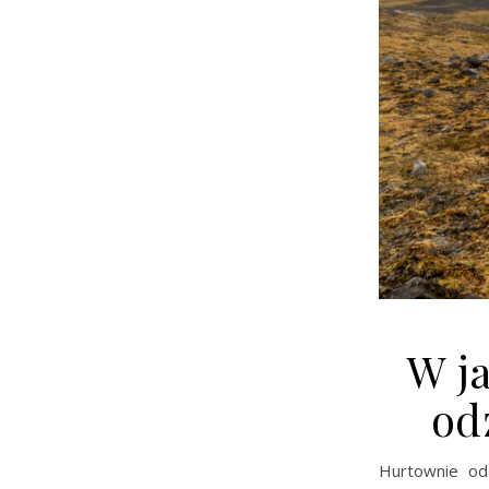
W j
od
Hurtownie od