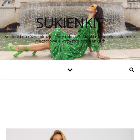
SUKIENKIE
sukienki na różne okazje i pory roku – Sukienki na wesele, sukienkie
wieczorowe – wszystko o sukienkach