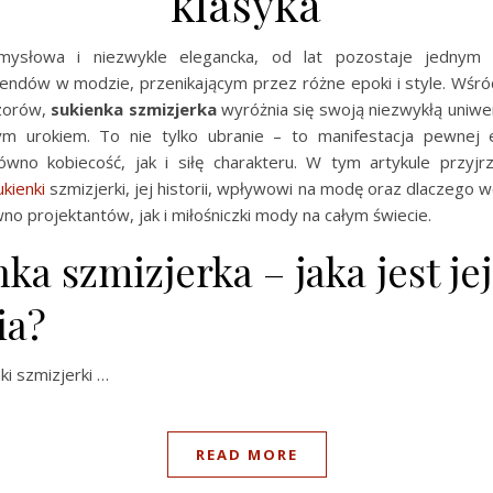
klasyka
zmysłowa i niezwykle elegancka, od lat pozostaje jednym 
rendów w modzie, przenikającym przez różne epoki i style. Wśród
zorów,
sukienka szmizjerka
wyróżnia się swoją niezwykłą uniwe
 urokiem. To nie tylko ubranie – to manifestacja pewnej e
ówno kobiecość, jak i siłę charakteru. W tym artykule przyjrz
ukienki
szmizjerki, jej historii, wpływowi na modę oraz dlaczego w
wno projektantów, jak i miłośniczki mody na całym świecie.
ka szmizjerka – jaka jest jej
ia?
ki szmizjerki …
READ MORE