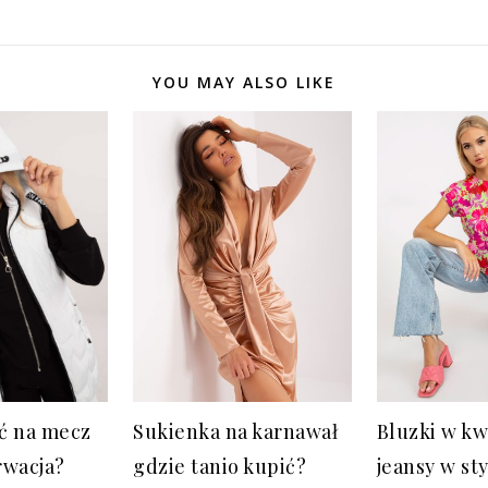
YOU MAY ALSO LIKE
ać na mecz
Sukienka na karnawał
Bluzki w kw
rwacja?
gdzie tanio kupić?
jeansy w sty