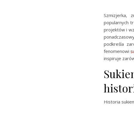
Szmizjerka, 
popularnych t
projektów i w
ponadczasowym
podkreśla zar
fenomenowi
s
inspiruje zaró
Sukien
histor
Historia sukien