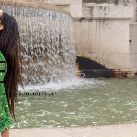
E
 – wszystko o sukienkach