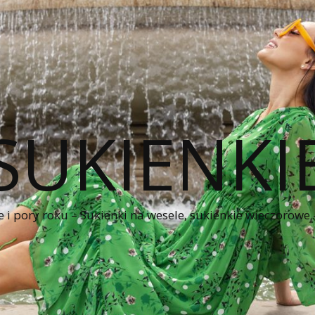
SUKIENKI
e i pory roku – Sukienki na wesele, sukienkie wieczorowe