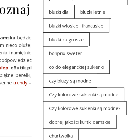
oznaj
bluzki dla
bluzki letnie
bluzki włoskie i francuskie
damska
będzie
bluzki za grosze
m nieco dłużej
nia i namiętnie
bonprix sweter
 podpowiedzieć
co do eleganckiej sukienki
klep
eButik.pl
iękne perełki,
czy bluzy są modne
osenne
trendy
–
Czy kolorowe sukienki są modne
Czy kolorowe sukienki są modne?
dobrej jakości kurtki damskie
ehurtwolka