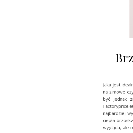
Br
Jaka jest idea
na zimowe czy
być jednak z
Factoryprice.
najbardziej w
ciepła brzosk
wygląda, ale 