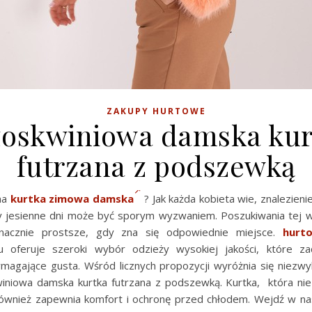
ZAKUPY HURTOWE
zoskwiniowa damska kur
futrzana z podszewką
lna
kurtka zimowa damska
? Jak każda kobieta wie, znalezienie
 jesienne dni może być sporym wyzwaniem. Poszukiwania tej 
nacznie prostsze, gdy zna się odpowiednie miejsce.
hurt
eu oferuje szeroki wybór odzieży wysokiej jakości, które 
ymagające gusta. Wśród licznych propozycji wyróżnia się niezwyk
winiowa damska kurtka futrzana z podszewką. Kurtka, która nie 
również zapewnia komfort i ochronę przed chłodem. Wejdź w na