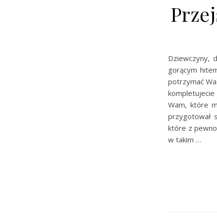
Prze
Dziewczyny, 
gorącym hitem
potrzymać Was 
kompletujecie
Wam, które m
przygotował s
które z pewno
w takim …