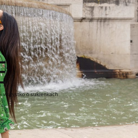
E
 – wszystko o sukienkach