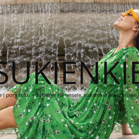
SUKIENKI
e i pory roku – Sukienki na wesele, sukienkie wieczorowe