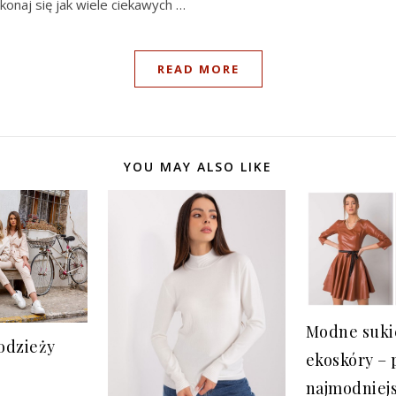
ekonaj się jak wiele ciekawych …
READ MORE
YOU MAY ALSO LIKE
Modne suki
odzieży
ekoskóry – 
najmodniejs