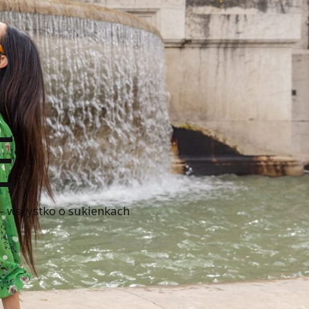
E
 – wszystko o sukienkach