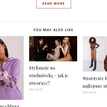
READ MORE
YOU MAY ALSO LIKE
Stylizacje na
studniówkę – jak je
Wzorzyste b
stworzyć?
najlepsze st
2025-10-25
2025-06-09
owa bluza