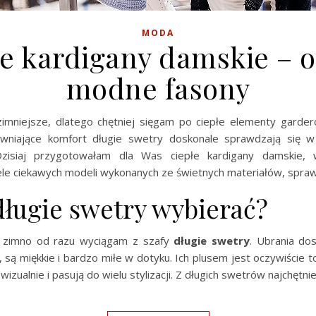
MODA
łe kardigany damskie – o
modne fasony
zimniejsze, dlatego chętniej sięgam po ciepłe elementy garder
ewniające komfort długie swetry doskonale sprawdzają się w
. Dzisiaj przygotowałam dla Was ciepłe kardigany damskie, 
ele ciekawych modeli wykonanych ze świetnych materiałów, spraw
długie swetry wybierać?
ę zimno od razu wyciągam z szafy
długie swetry
. Ubrania dos
są miękkie i bardzo miłe w dotyku. Ich plusem jest oczywiście t
wizualnie i pasują do wielu stylizacji. Z długich swetrów najchętn