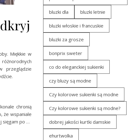
bluzki dla
bluzki letnie
dkryj
bluzki włoskie i francuskie
bluzki za grosze
bonprix sweter
oby. Miękkie w
 różnorodnych
co do eleganckiej sukienki
w przeglądzie
dźcie.
czy bluzy są modne
Czy kolorowe sukienki są modne
konale chronią
Czy kolorowe sukienki są modne?
o, że wspaniale
iej sięgam po …
dobrej jakości kurtki damskie
ehurtwolka