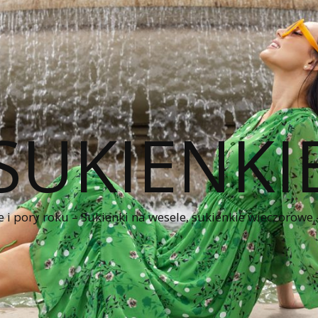
SUKIENKI
e i pory roku – Sukienki na wesele, sukienkie wieczorowe