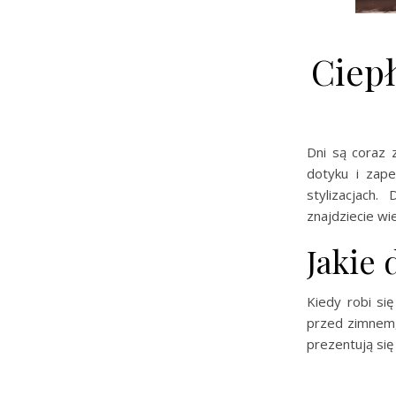
Ciep
Dni są coraz 
dotyku i zap
stylizacjach
znajdziecie wi
Jakie 
Kiedy robi si
przed zimnem, 
prezentują się 