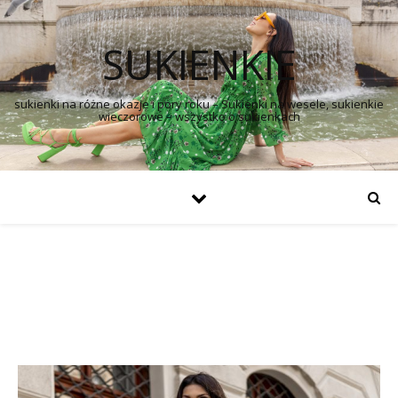
SUKIENKIE
sukienki na różne okazje i pory roku – Sukienki na wesele, sukienkie
wieczorowe – wszystko o sukienkach