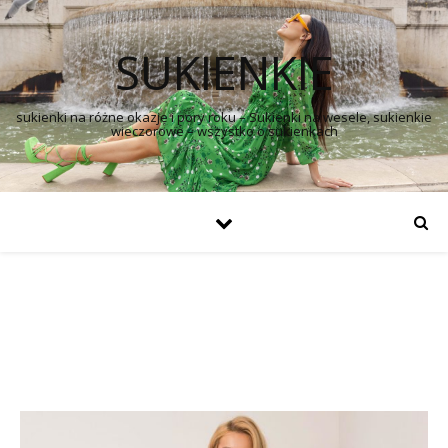
SUKIENKIE
sukienki na różne okazje i pory roku – Sukienki na wesele, sukienkie
wieczorowe – wszystko o sukienkach