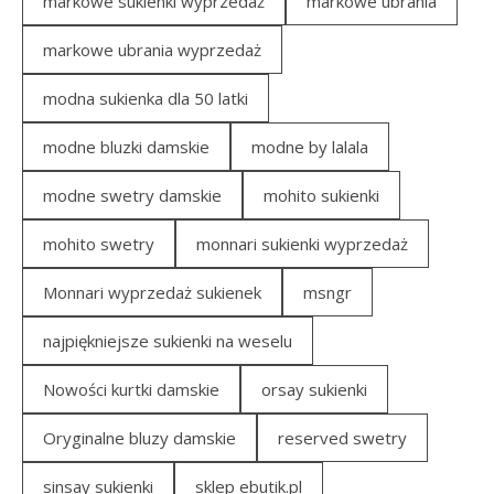
markowe sukienki wyprzedaż
markowe ubrania
markowe ubrania wyprzedaż
modna sukienka dla 50 latki
modne bluzki damskie
modne by lalala
modne swetry damskie
mohito sukienki
mohito swetry
monnari sukienki wyprzedaż
Monnari wyprzedaż sukienek
msngr
najpiękniejsze sukienki na weselu
Nowości kurtki damskie
orsay sukienki
Oryginalne bluzy damskie
reserved swetry
sinsay sukienki
sklep ebutik.pl