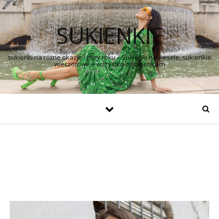
SUKIENKIE
sukienki na różne okazje i pory roku – Sukienki na wesele, sukienkie
wieczorowe – wszystko o sukienkach