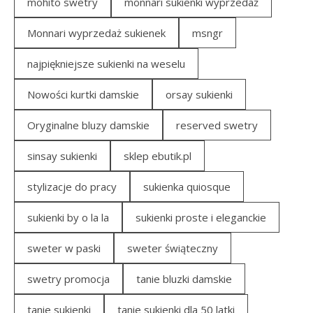
mohito swetry
monnari sukienki wyprzedaż
Monnari wyprzedaż sukienek
msngr
najpiękniejsze sukienki na weselu
Nowości kurtki damskie
orsay sukienki
Oryginalne bluzy damskie
reserved swetry
sinsay sukienki
sklep ebutik.pl
stylizacje do pracy
sukienka quiosque
sukienki by o la la
sukienki proste i eleganckie
sweter w paski
sweter świąteczny
swetry promocja
tanie bluzki damskie
tanie sukienki
tanie sukienki dla 50 latki