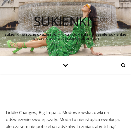
SUKIENKIE
sukienki na różne okazje i pory roku – Sukienki na wesele, sukienkie
wieczorowe – wszystko o sukienkach
Liddle Changes, Big Impact: Modowe wskazówki na
odświeżenie swojej szafy. Moda to nieustająca ewolucja,
ale czasem nie potrzeba radykalnych zmian, aby tchnąć