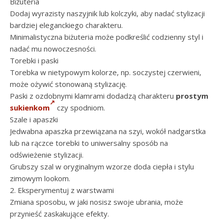
Biżuteria
Dodaj wyrazisty naszyjnik lub kolczyki, aby nadać stylizacji
bardziej eleganckiego charakteru.
Minimalistyczna biżuteria może podkreślić codzienny styl i
nadać mu nowoczesności.
Torebki i paski
Torebka w nietypowym kolorze, np. soczystej czerwieni,
może ożywić stonowaną stylizację.
Paski z ozdobnymi klamrami dodadzą charakteru
prostym
sukienkom
czy spodniom.
Szale i apaszki
Jedwabna apaszka przewiązana na szyi, wokół nadgarstka
lub na rączce torebki to uniwersalny sposób na
odświeżenie stylizacji.
Grubszy szal w oryginalnym wzorze doda ciepła i stylu
zimowym lookom.
2. Eksperymentuj z warstwami
Zmiana sposobu, w jaki nosisz swoje ubrania, może
przynieść zaskakujące efekty.