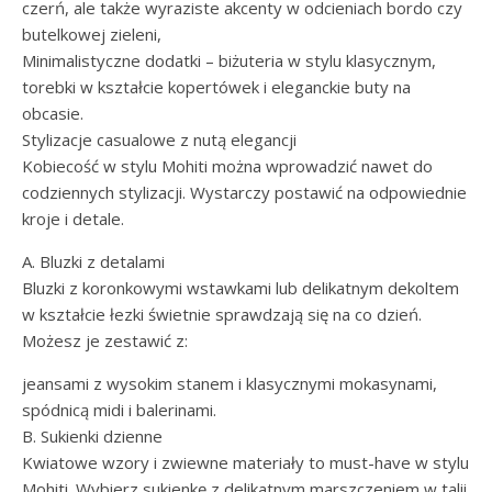
czerń, ale także wyraziste akcenty w odcieniach bordo czy
butelkowej zieleni,
Minimalistyczne dodatki – biżuteria w stylu klasycznym,
torebki w kształcie kopertówek i eleganckie buty na
obcasie.
Stylizacje casualowe z nutą elegancji
Kobiecość w stylu Mohiti można wprowadzić nawet do
codziennych stylizacji. Wystarczy postawić na odpowiednie
kroje i detale.
A. Bluzki z detalami
Bluzki z koronkowymi wstawkami lub delikatnym dekoltem
w kształcie łezki świetnie sprawdzają się na co dzień.
Możesz je zestawić z:
jeansami z wysokim stanem i klasycznymi mokasynami,
spódnicą midi i balerinami.
B. Sukienki dzienne
Kwiatowe wzory i zwiewne materiały to must-have w stylu
Mohiti. Wybierz sukienkę z delikatnym marszczeniem w talii