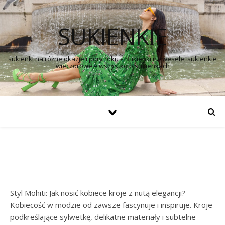
SUKIENKIE
sukienki na różne okazje i pory roku – Sukienki na wesele, sukienkie
wieczorowe – wszystko o sukienkach
Styl Mohiti: Jak nosić kobiece kroje z nutą elegancji?
Kobiecość w modzie od zawsze fascynuje i inspiruje. Kroje
podkreślające sylwetkę, delikatne materiały i subtelne