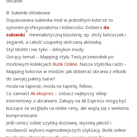
obcasie.
B. Sukienki ołówkowe
Dopasowana sukienka midi w jednolitym kolorze to
synonim profesjonalizmu i kobiecości. Dobierz
do
sukienki
minimalistyczną biżuterię, np. złoty łańcuszek i
zegarek, a całość uzupełnij skórzaną aktówką.
Styl Mohiti i nie tyko – leksykon mody
Gorący temat – Mapping stylu Twój przewodnik po
modowych kolekcjach
Butik Online
. Nasza stylistka radzi –
Mapping kolorów w modzie: Jak dobierać ubrania z eButik
do swojej palety barw?
moda na tapecie, moda na tapetę, fellow,
Co zamiast
Ali ekspres
– zobacz najlepszy sklep
internetowy z ubraniami. Zakupy na Ali Express mogą być
kuszące ze względu na niskie ceny, ale wiążą się z wieloma
kompromisami.
Jeśli cenisz sobie szybką dostawę, wysoką jakość i
możliwość wyboru najmodniejszych stylizacji, Butik online