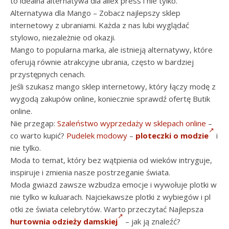
to idealna alternatywa dla aliex press i nie tylko.
Alternatywa dla Mango – Zobacz najlepszy sklep
internetowy z ubraniami. Każda z nas lubi wyglądać
stylowo, niezależnie od okazji.
Mango to popularna marka, ale istnieją alternatywy, które
oferują równie atrakcyjne ubrania, często w bardziej
przystępnych cenach.
Jeśli szukasz mango sklep internetowy, który łączy modę z
wygodą zakupów online, koniecznie sprawdź ofertę Butik
online.
Nie przegap:
Szaleństwo wyprzedaży w sklepach online
–
co warto kupić?
Pudelek modowy
–
ploteczki o modzie
i
nie tylko.
Moda to temat, który bez wątpienia od wieków intryguje,
inspiruje i zmienia nasze postrzeganie świata.
Moda gwiazd zawsze wzbudza emocje i wywołuje plotki w
nie tylko w kuluarach. Najciekawsze plotki z wybiegów i pl
otki ze świata celebrytów. Warto przeczytać Najlepsza
hurtownia odzieży damskiej
– jak ją znaleźć?