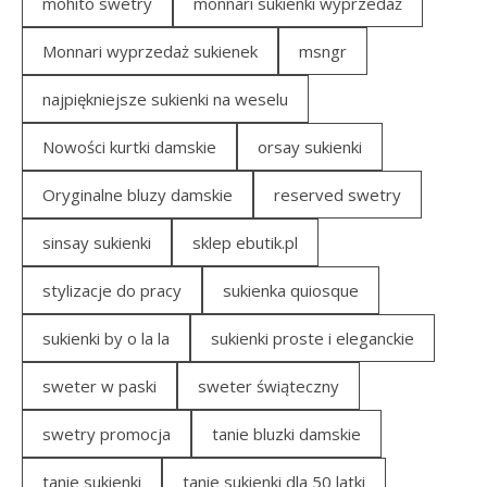
mohito swetry
monnari sukienki wyprzedaż
Monnari wyprzedaż sukienek
msngr
najpiękniejsze sukienki na weselu
Nowości kurtki damskie
orsay sukienki
Oryginalne bluzy damskie
reserved swetry
sinsay sukienki
sklep ebutik.pl
stylizacje do pracy
sukienka quiosque
sukienki by o la la
sukienki proste i eleganckie
sweter w paski
sweter świąteczny
swetry promocja
tanie bluzki damskie
tanie sukienki
tanie sukienki dla 50 latki