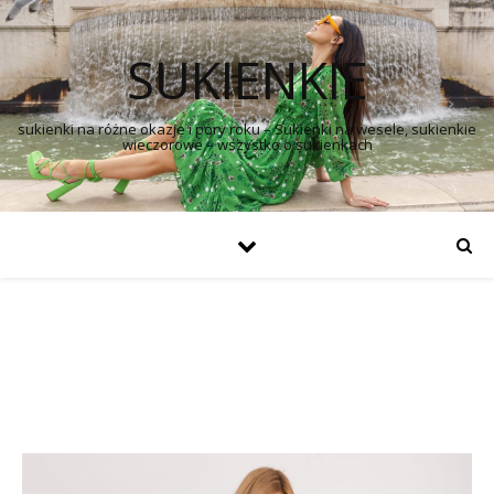
SUKIENKIE
sukienki na różne okazje i pory roku – Sukienki na wesele, sukienkie
wieczorowe – wszystko o sukienkach