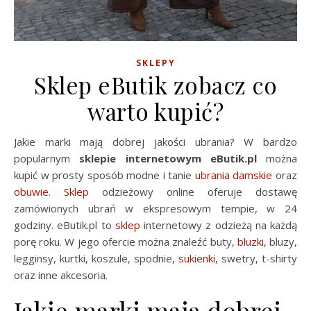
SKLEPY
Sklep eButik zobacz co
warto kupić?
Jakie marki mają dobrej jakości ubrania? W bardzo
popularnym
sklepie internetowym eButik.pl
można
kupić w prosty sposób modne i tanie
ubrania damskie
oraz
obuwie
.
Sklep
odzieżowy online oferuje dostawę
zamówionych ubrań w ekspresowym tempie, w 24
godziny. eButik.pl to
sklep
internetowy z odzieżą na każdą
porę roku. W jego ofercie można znaleźć buty,
bluzki
, bluzy,
legginsy, kurtki, koszule, spodnie,
sukienki
, swetry, t-shirty
oraz inne akcesoria.
Jakie marki mają dobrej