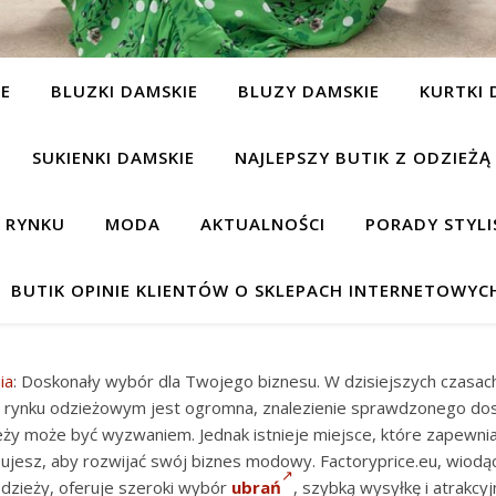
IE
BLUZKI DAMSKIE
BLUZY DAMSKIE
KURTKI 
SUKIENKI DAMSKIE
NAJLEPSZY BUTIK Z ODZIEŻĄ
A RYNKU
MODA
AKTUALNOŚCI
PORADY STYLI
BUTIK OPINIE KLIENTÓW O SKLEPACH INTERNETOWYC
ia
: Doskonały wybór dla Twojego biznesu. W dzisiejszych czasac
a rynku odzieżowym jest ogromna, znalezienie sprawdzonego do
eży może być wyzwaniem. Jednak istnieje miejsce, które zapewni
ujesz, aby rozwijać swój biznes modowy. Factoryprice.eu, wiodą
dzieży, oferuje szeroki wybór
ubrań
, szybką wysyłkę i atrakcy