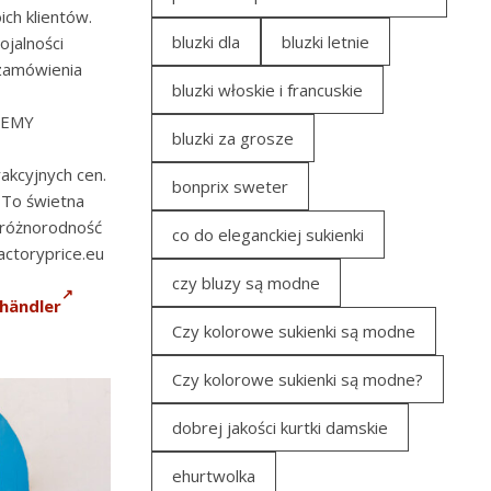
ch klientów.
bluzki dla
bluzki letnie
ojalności
 zamówienia
bluzki włoskie i francuskie
UJEMY
bluzki za grosze
rakcyjnych cen.
bonprix sweter
 To świetna
 różnorodność
co do eleganckiej sukienki
actoryprice.eu
czy bluzy są modne
händler
Czy kolorowe sukienki są modne
Czy kolorowe sukienki są modne?
dobrej jakości kurtki damskie
ehurtwolka