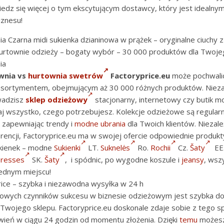
edz się więcej o tym ekscytującym dostawcy, który jest idealny
iznesu!
ia Czarna midi sukienka dzianinowa w prążek – oryginalne ciuchy z 
urtownie odzieży – bogaty wybór – 30 000 produktów dla Twoj
ia
wnia vs
hurtownia swetrów
Factoryprice.eu
może pochwalić
sortymentem, obejmującym aż 30 000 różnych produktów. Nieza
wadzisz
sklep odzieżowy
stacjonarny, internetowy czy butik 
aj wszystko, czego potrzebujesz. Kolekcje odzieżowe są regularn
 zapewniając trendy i
modne ubrania
dla Twoich klientów. Niezale
erencji, Factoryprice.eu ma w swojej ofercie odpowiednie produkt
ukienek – modne
Sukienki
LT.
Suknelės
Ro.
Rochii
Cz.
Šaty
EE
resses
SK.
Šaty
, i spódnic, po wygodne koszule i
jeansy
, wsz
jednym miejscu!
ice – szybka i niezawodna wysyłka w 24 h
zowych czynników sukcesu w biznesie odzieżowym jest szybka d
wojego sklepu. Factoryprice.eu doskonale zdaje sobie z tego sp
ień w ciągu 24 godzin od momentu złożenia. Dzięki
temu
możesz