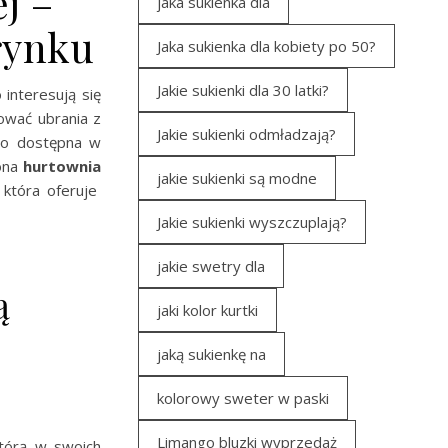
j –
jaka sukienka dla
rynku
Jaka sukienka dla kobiety po 50?
Jakie sukienki dla 30 latki?
interesują się
ować ubrania z
Jakie sukienki odmładzają?
ego dostępna w
zona
hurtownia
jakie sukienki są modne
 która oferuje
Jakie sukienki wyszczuplają?
jakie swetry dla
ą
jaki kolor kurtki
jaką sukienkę na
kolorowy sweter w paski
Limango bluzki wyprzedaż
którą w swoich