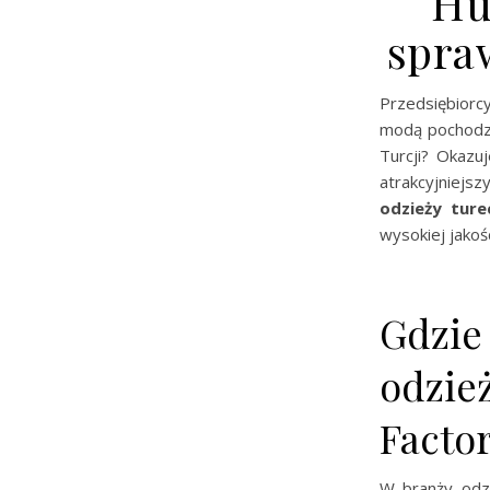
Hu
spra
Przedsiębiorc
modą pochodzą
Turcji? Okazu
atrakcyjniejsz
odzieży turec
wysokiej jakośc
Gdzie 
odzie
Factor
W branży odzi