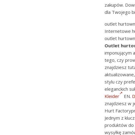
zakupów. Dowi
dla Twojego b
outlet hurtown
Internetowe h
outlet hurtown
Outlet hurto
imponującym a
tego, czy pro
znajdziesz tut
aktualizowane,
stylu czy pref
eleganckich s
Kleider
EN.
D
znajdziesz w 
Hurt Factorypr
Jednym z kluc
produktów do T
wysyłkę zamów