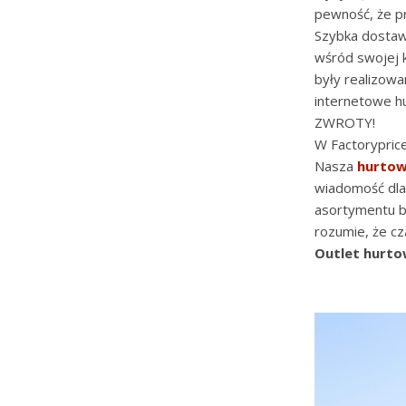
pewność, że pr
Szybka dostawa
wśród swojej k
były realizowa
internetowe h
ZWROTY!
W Factoryprice
Nasza
hurtown
wiadomość dla
asortymentu be
rozumie, że cz
Outlet hurto