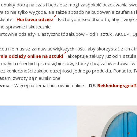
odukty dotrą na czas i będziesz mógł zaspokoić oczekiwania swoi
 to nie tylko wygoda, ale także sposób na budowanie zaufania i l
lienteli.
Hurtowa odziez
Factoryprice.eu dba o to, aby Twoje
ne sprawnie i skutecznie.
urtownie odzieży- Elastyczność zakupów – od 1 sztuki, AKCEPT
.eu nie musisz zamawiać większych ilości, aby skorzystać z ich at
ia odzieży online na sztuki
akceptuje zakupy już od 1 sztuki!
 małych i średnich przedsiębiorców, którzy chcą zainwestować w
z konieczności zakupu dużej ilości jednego produktu. Ponadto, F
asami zwroty są nieuniknione.
wnia –
Więcej na temat hurtownie online –
DE.
Bekleidungsgroß