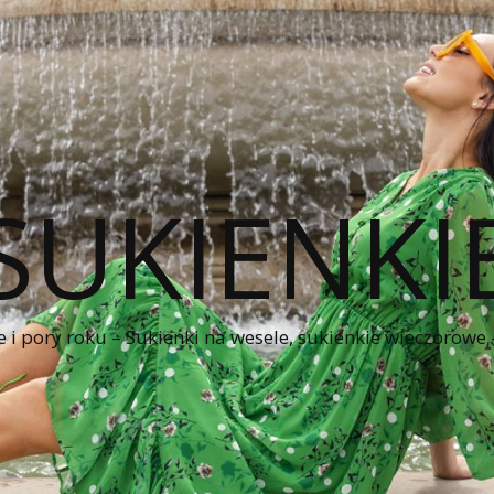
SUKIENKI
e i pory roku – Sukienki na wesele, sukienkie wieczorowe