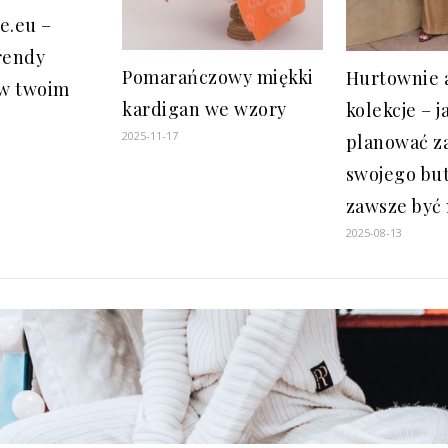
e.eu –
rendy
Pomarańczowy miękki
Hurtownie 
w twoim
kardigan we wzory
kolekcje – j
2025-11-17
planować z
swojego but
zawsze być 
2025-08-13