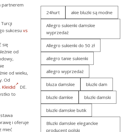
m partnerem
24hurt
akie bluzki są modne
Turcji
Allegro sukienki damskie
ego sukcesu
vs
wyprzedaż
 się
Allegro sukienki do 50 zł
leżnie od
allegro tanie sukienki
modowy,
ie
allegro wyprzedaż
żnie od wieku,
y. Od
bluza damskie
bluzki dam
.
Kleidid
DE.
ystko to
bluzki damkie
bluzki damski
bluzki damskie butik
ostawa
rawę i oferuje
Bluzki damskie eleganckie
 mieć
producent polski