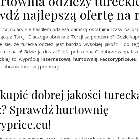
rtownia odzieży tureckie
wdź najlepszą ofertę na 
y zajmujący się handlem odzieżą damską ostatnimi czasy bardzo 
cą z Turcji. Dlaczego ubrania z Turcji są popularne? Gdzie kup
je się, że turecka odzież jest bardzo wysokiej jakości i do t
ych cenach! Gdzie ją dostać? Jeśli potrzebna Ci dobrze zaopatr
kiej
to wypróbuj
internetową hurtownię Factoryprice.eu
,
i ubrania tureckiej produkcji.
kupić dobrej jakości tureck
ż? Sprawdź hurtownię
yprice.eu!
eżowej dynamicznie rośni popyt na turecką odzież damską, 