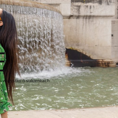
E
 – wszystko o sukienkach