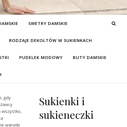
DAMSKIE
SWETRY DAMSKIE
RODZAJE DEKOLTÓW W SUKIENKACH
STKI
PUDELEK MODOWY
BUTY DAMSKIE
H
Sukienki i
h, gdy
stawcy
sukieneczki
a wszystko,
ca
jne warunki