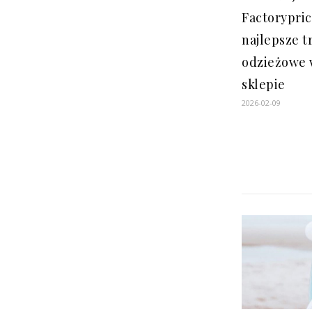
Factorypric
najlepsze t
odzieżowe 
sklepie
2026-02-09