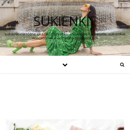
SUKIENKIE
sukienki na różne okazje i pory roku – Sukienki na wesele, sukienkie
wieczorowe – wszystko o sukienkach