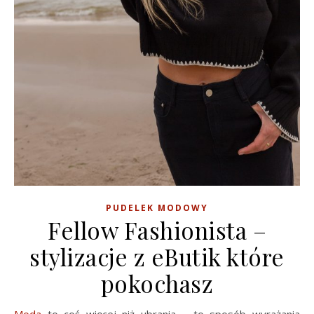
PUDELEK MODOWY
Fellow Fashionista –
stylizacje z eButik które
pokochasz
Moda
to coś więcej niż ubrania – to sposób wyrażania