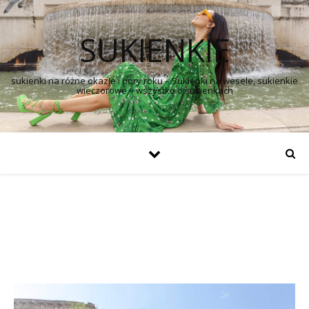
SUKIENKIE
sukienki na różne okazje i pory roku – Sukienki na wesele, sukienkie
wieczorowe – wszystko o sukienkach