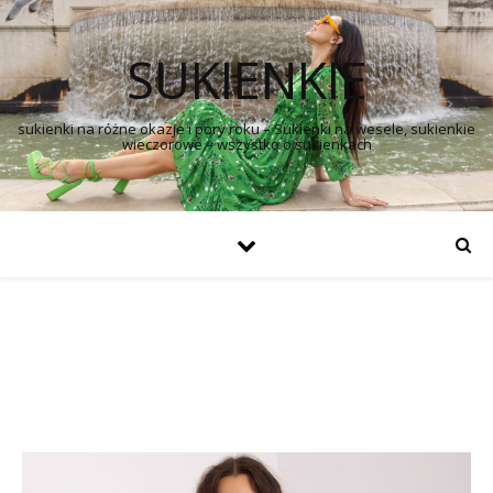
SUKIENKIE
sukienki na różne okazje i pory roku – Sukienki na wesele, sukienkie
wieczorowe – wszystko o sukienkach