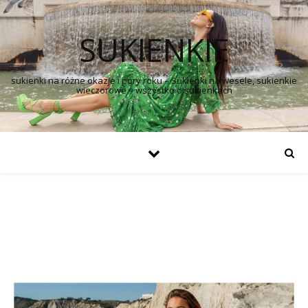
SUKIENKIE
sukienki na różne okazje i pory roku – Sukienki na wesele, sukienkie
wieczorowe – wszystko o sukienkach