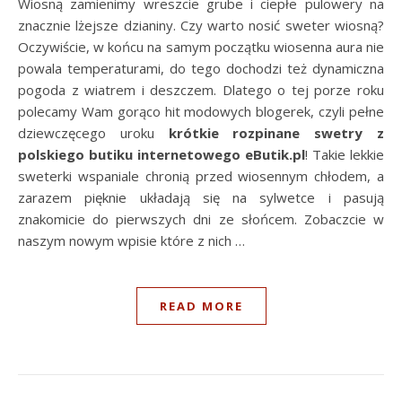
Wiosną zamienimy wreszcie grube i ciepłe pulowery na
znacznie lżejsze dzianiny. Czy warto nosić sweter wiosną?
Oczywiście, w końcu na samym początku wiosenna aura nie
powala temperaturami, do tego dochodzi też dynamiczna
pogoda z wiatrem i deszczem. Dlatego o tej porze roku
polecamy Wam gorąco hit modowych blogerek, czyli pełne
dziewczęcego uroku
krótkie rozpinane swetry z
polskiego butiku internetowego eButik.pl
! Takie lekkie
sweterki wspaniale chronią przed wiosennym chłodem, a
zarazem pięknie układają się na sylwetce i pasują
znakomicie do pierwszych dni ze słońcem. Zobaczcie w
naszym nowym wpisie które z nich …
READ MORE