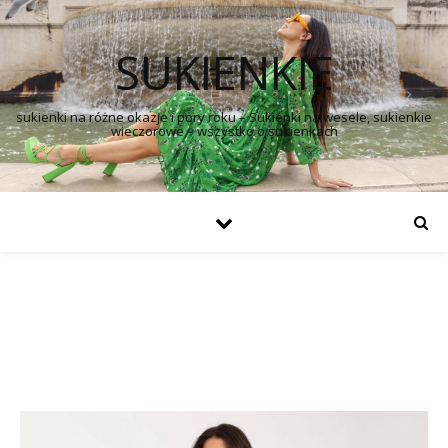
SUKIENKIE
sukienki na różne okazje i pory roku – Sukienki na wesele, sukienkie
wieczorowe – wszystko o sukienkach