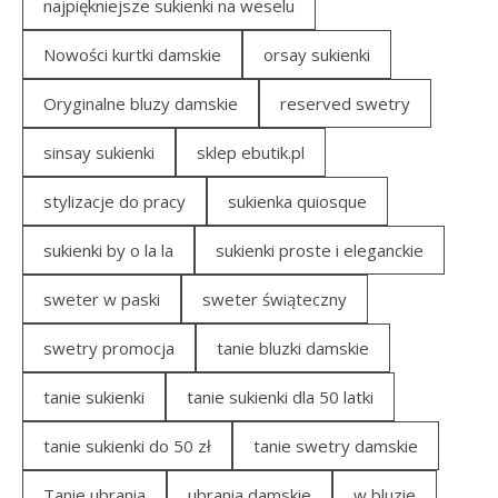
najpiękniejsze sukienki na weselu
Nowości kurtki damskie
orsay sukienki
Oryginalne bluzy damskie
reserved swetry
sinsay sukienki
sklep ebutik.pl
stylizacje do pracy
sukienka quiosque
sukienki by o la la
sukienki proste i eleganckie
sweter w paski
sweter świąteczny
swetry promocja
tanie bluzki damskie
tanie sukienki
tanie sukienki dla 50 latki
tanie sukienki do 50 zł
tanie swetry damskie
Tanie ubrania
ubrania damskie
w bluzie