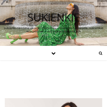
SUKIENKIE
sukienki na różne okazje i pory roku – Sukienki na wesele, sukienkie
wieczorowe – wszystko o sukienkach