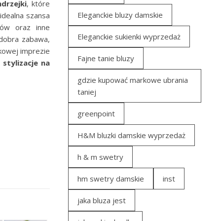
drzejki
, które
Eleganckie bluzy damskie
 idealna szansa
tów oraz inne
Eleganckie sukienki wyprzedaż
 dobra zabawa,
jkowej imprezie
Fajne tanie bluzy
e
stylizacje na
gdzie kupować markowe ubrania
taniej
greenpoint
H&M bluzki damskie wyprzedaż
h & m swetry
hm swetry damskie
inst
jaka bluza jest