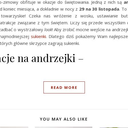
o-zimowy obfituje w okazje do świętowania. Jedną z nich są
an
d koniec miesiąca, a dokładnie w nocy z
29 na 30 listopada
. To
 towarzyskie! Czeka nas wróżenie z wosku, ustawianie bu
atrakcje związane z tym świętem. Liczy się przede wszystkim
 zadbać o wystrzałowy
look
! Aby zrobić mocne wejście na andrze
najmodniejszej
sukienki
. Dlatego dziś pokażemy Wam najlepsz
których główne skrzypce zagrają sukienki.
acje na andrzejki –
READ MORE
YOU MAY ALSO LIKE