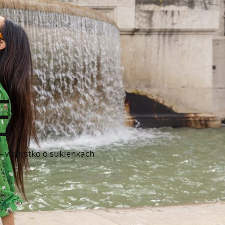
E
 – wszystko o sukienkach