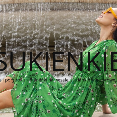
SUKIENKI
e i pory roku – Sukienki na wesele, sukienkie wieczorowe