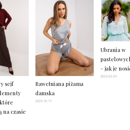
Ubrania w
pastelowyc
– jak je nos
2025-03-05
y sejf
Bawełniana piżama
elementy
damska
2025-10-17
które
 na czasie