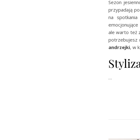
Sezon jesienn
przypadają po
na spotkania
emocjonujące 
ale warto też
potrzebujesz 
andrzejki
, w 
Styliz
…