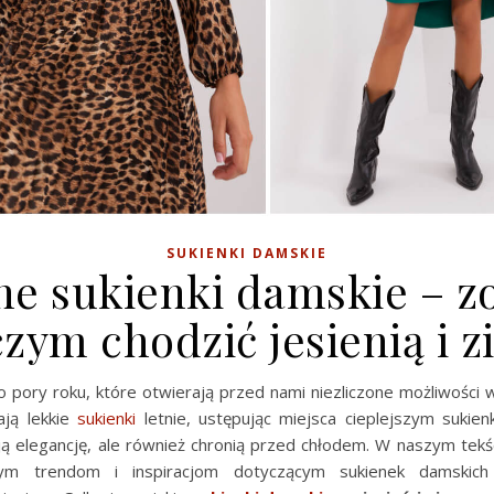
SUKIENKI DAMSKIE
e sukienki damskie – z
zym chodzić jesienią i 
to pory roku, które otwierają przed nami niezliczone możliwości
ają lekkie
sukienki
letnie, ustępując miejsca cieplejszym sukien
ją elegancję, ale również chronią przed chłodem. W naszym tekś
ym trendom i inspiracjom dotyczącym sukienek damskich