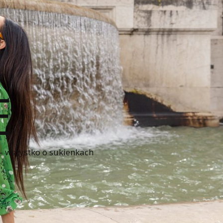
E
 – wszystko o sukienkach