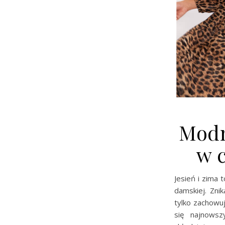
Modn
w c
Jesień i zima 
damskiej. Znik
tylko zachowu
się najnowsz