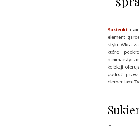
spr
Sukienki
dam
element garde
stylu. Wkracz
które podkre
minimalistycz
kolekcji oferu
podróż przez
elementami Tw
Sukie
…