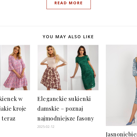
READ MORE
YOU MAY ALSO LIKE
ukienek w
Eleganckie sukienki
jakie kroje
damskie – poznaj
 teraz
najmodniejsze fasony
2025-02-12
Jasnoniebie