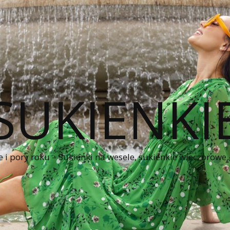
SUKIENKI
e i pory roku – Sukienki na wesele, sukienkie wieczorowe