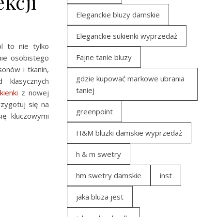
kcji
Eleganckie bluzy damskie
Eleganckie sukienki wyprzedaż
l to nie tylko
Fajne tanie bluzy
nie osobistego
onów i tkanin,
gdzie kupować markowe ubrania
d klasycznych
taniej
kienki
z nowej
rzygotuj się na
greenpoint
ię kluczowymi
H&M bluzki damskie wyprzedaż
h & m swetry
hm swetry damskie
inst
jaka bluza jest