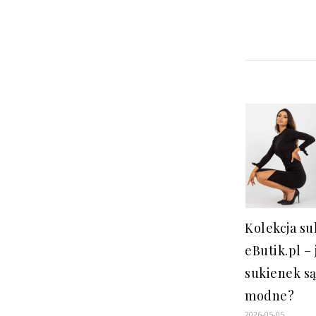
Kolekcja s
eButik.pl – 
sukienek są
modne?
2026-05-05