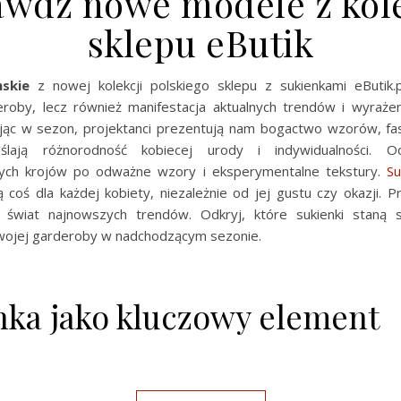
awdź nowe modele z kole
sklepu eButik
skie
z nowej kolekcji polskiego sklepu z sukienkami eButik.p
roby, lecz również manifestacja aktualnych trendów i wyraże
ając w sezon, projektanci prezentują nam bogactwo wzorów, fas
ślają różnorodność kobiecej urody i indywidualności. O
nych krojów po odważne wzory i eksperymentalne tekstury.
Su
ją coś dla każdej kobiety, niezależnie od jej gustu czy okazji. P
 świat najnowszych trendów. Odkryj, które sukienki staną s
ojej garderoby w nadchodzącym sezonie.
nka jako kluczowy element