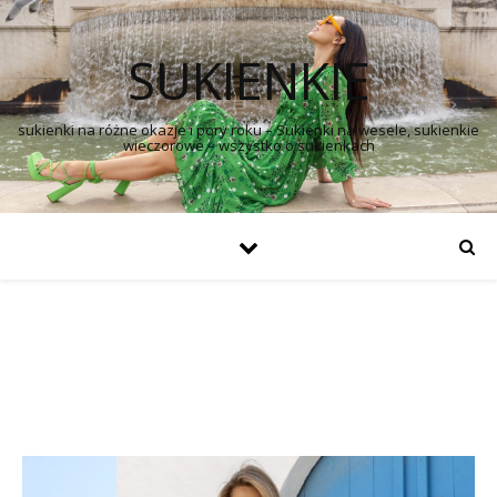
SUKIENKIE
sukienki na różne okazje i pory roku – Sukienki na wesele, sukienkie
wieczorowe – wszystko o sukienkach