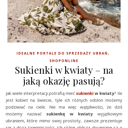
,
IDEALNE PORTALE DO SPRZEDAŻY UBRAŃ
SHOPONLINE
Sukienki w kwiaty – na
jaką okazję pasują?
Jak wiele interpretacji potrafią mieć
sukienki
w kwiaty
? Ile
jest kobiet na świecie, tyle ich różnych odsłon możemy
podziwiać na ciele. Nie ma więc wątpliwości, że dziś
możemy nazwać
sukienkę w kwiaty
wyjątkowym
ubraniem, które mimo swej prostoty, zawsze prezentuje
się z dozą tajemniczości. Ich różne oblicza doceniane są o