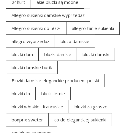
24hurt
akie bluzki są modne
Allegro sukienki damskie wyprzedaż
Allegro sukienki do 50 zł
allegro tanie sukienki
allegro wyprzedaż
bluza damskie
bluzki dam
bluzki damkie
bluzki damski
bluzki damskie butik
Bluzki damskie eleganckie producent polski
bluzki dla
bluzki letnie
bluzki włoskie i francuskie
bluzki za grosze
bonprix sweter
co do eleganckiej sukienki
czy bluzy są modne