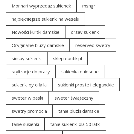
Monnari wyprzedaż sukienek
msngr
najpiękniejsze sukienki na weselu
Nowości kurtki damskie
orsay sukienki
Oryginalne bluzy damskie
reserved swetry
sinsay sukienki
sklep ebutik.pl
stylizacje do pracy
sukienka quiosque
sukienki by o la la
sukienki proste i eleganckie
sweter w paski
sweter świąteczny
swetry promocja
tanie bluzki damskie
tanie sukienki
tanie sukienki dla 50 latki