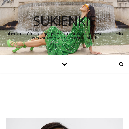
SUKIENKIE
sukienki na różne okazje i pory roku – Sukienki na wesele, sukienkie
wieczorowe – wszystko o sukienkach