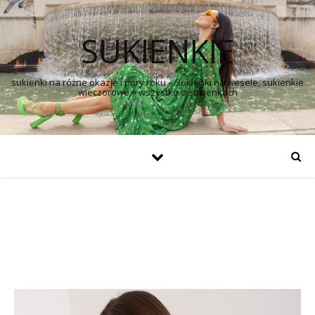
SUKIENKIE
sukienki na różne okazje i pory roku – Sukienki na wesele, sukienkie
wieczorowe – wszystko o sukienkach