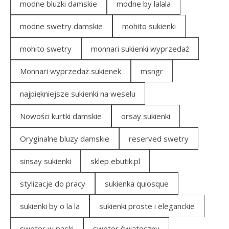
modne bluzki damskie
modne by lalala
modne swetry damskie
mohito sukienki
mohito swetry
monnari sukienki wyprzedaż
Monnari wyprzedaż sukienek
msngr
najpiękniejsze sukienki na weselu
Nowości kurtki damskie
orsay sukienki
Oryginalne bluzy damskie
reserved swetry
sinsay sukienki
sklep ebutik.pl
stylizacje do pracy
sukienka quiosque
sukienki by o la la
sukienki proste i eleganckie
sweter w paski
sweter świąteczny