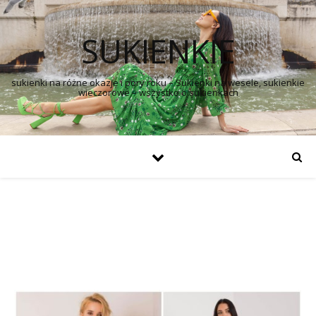
SUKIENKIE
sukienki na różne okazje i pory roku – Sukienki na wesele, sukienkie
wieczorowe – wszystko o sukienkach