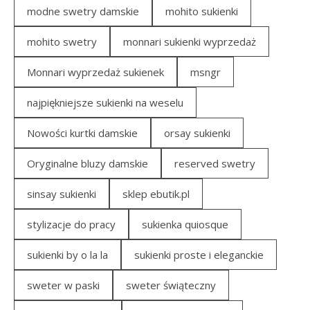
modne swetry damskie
mohito sukienki
mohito swetry
monnari sukienki wyprzedaż
Monnari wyprzedaż sukienek
msngr
najpiękniejsze sukienki na weselu
Nowości kurtki damskie
orsay sukienki
Oryginalne bluzy damskie
reserved swetry
sinsay sukienki
sklep ebutik.pl
stylizacje do pracy
sukienka quiosque
sukienki by o la la
sukienki proste i eleganckie
sweter w paski
sweter świąteczny