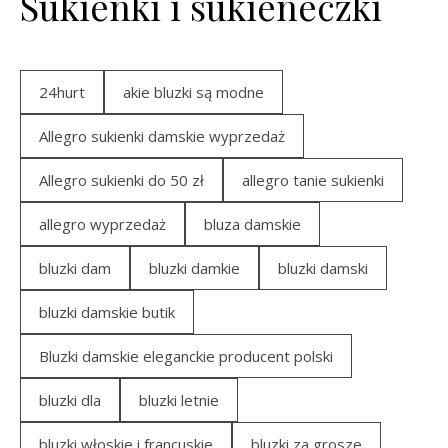
Sukienki i sukieneczki
24hurt
akie bluzki są modne
Allegro sukienki damskie wyprzedaż
Allegro sukienki do 50 zł
allegro tanie sukienki
allegro wyprzedaż
bluza damskie
bluzki dam
bluzki damkie
bluzki damski
bluzki damskie butik
Bluzki damskie eleganckie producent polski
bluzki dla
bluzki letnie
bluzki włoskie i francuskie
bluzki za grosze