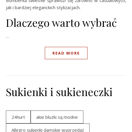
Bomberka świetnie sprawdzi się zarówno w casualowych,
jak i bardziej eleganckich stylizacjach.
Dlaczego warto wybrać
…
READ MORE
Sukienki i sukieneczki
24hurt
akie bluzki są modne
Allegro sukienki damskie wyprzedaż