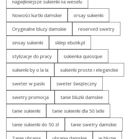
najpiękniejsze sukienki na weselu
Nowości kurtki damskie
orsay sukienki
Oryginalne bluzy damskie
reserved swetry
sinsay sukienki
sklep ebutik.pl
stylizacje do pracy
sukienka quiosque
sukienki by o la la
sukienki proste i eleganckie
sweter w paski
sweter świąteczny
swetry promocja
tanie bluzki damskie
tanie sukienki
tanie sukienki dla 50 latki
tanie sukienki do 50 zł
tanie swetry damskie
Tanie ubrania
ubrania damskie
w bluzie