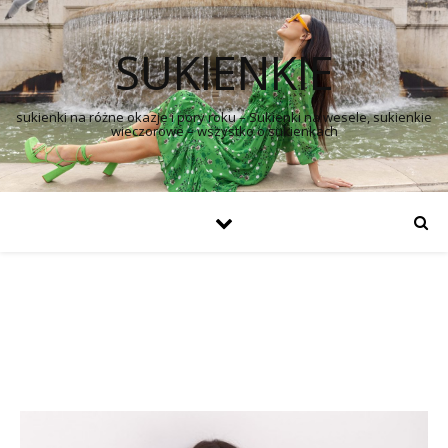
SUKIENKIE
sukienki na różne okazje i pory roku – Sukienki na wesele, sukienkie
wieczorowe – wszystko o sukienkach