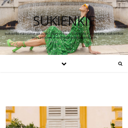
SUKIENKIE
sukienki na różne okazje i pory roku – Sukienki na wesele, sukienkie
wieczorowe – wszystko o sukienkach