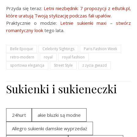
Przyda się teraz:
Letni niezbędnik: 7 propozycji z eButik.pl,
które uratują Twoją stylizację podczas fali upałów
.
Praktycznie o modzie:
Letnie sukienki maxi – stwórz
romantyczny look
tego lata.
Belle Epoque
Celebrity Sightings
Paris Fashion Week
retro-modern
royal
royal fashion
sportowa elegancja
Street Style
z życia gwiazd
Sukienki i sukieneczki
24hurt
akie bluzki są modne
Allegro sukienki damskie wyprzedaż