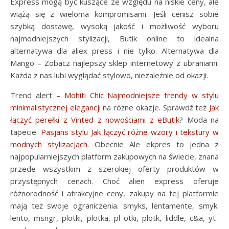
Express mogą być kuszące ze względu na niskie ceny, ale
wiążą się z wieloma kompromisami. Jeśli cenisz sobie
szybką dostawę, wysoką jakość i możliwość wyboru
najmodniejszych stylizacji, Butik online to idealna
alternatywa dla aliex press i nie tylko. Alternatywa dla
Mango – Zobacz najlepszy sklep internetowy z ubraniami.
Każda z nas lubi wyglądać stylowo, niezależnie od okazji.
Trend alert –
Mohiti Chic Najmodniejsze trendy w stylu
minimalistycznej elegancji
na różne okazje. Sprawdź też
Jak
łączyć perełki z Vinted z nowościami z eButik
? Moda na
tapecie:
Pasjans stylu Jak łączyć różne wzory i tekstury w
modnych stylizacjach
. Obecnie Ale ekpres to jedna z
najpopularniejszych platform zakupowych na świecie, znana
przede wszystkim z szerokiej oferty produktów w
przystępnych cenach. Choć alien express oferuje
różnorodność i atrakcyjne ceny, zakupy na tej platformie
mają też swoje ograniczenia. smyks, lentamente, smyk.
lento, msngr, plotki, plotka, pl otki, plotk, liddle, c&a, yt-