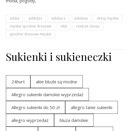
moda, pogody,
addia
addidas
adidas s
adidasa
dresy męskie
męskie spodnie dresowe
nike
reebok classic
spodnie dresowe męskie
Sukienki i sukieneczki
24hurt
akie bluzki są modne
Allegro sukienki damskie wyprzedaż
Allegro sukienki do 50 zł
allegro tanie sukienki
allegro wyprzedaż
bluza damskie