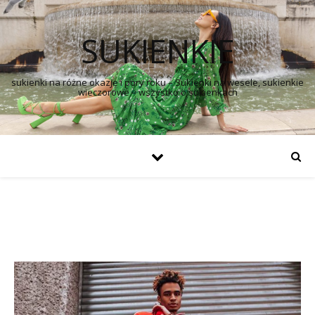
SUKIENKIE
sukienki na różne okazje i pory roku – Sukienki na wesele, sukienkie
wieczorowe – wszystko o sukienkach