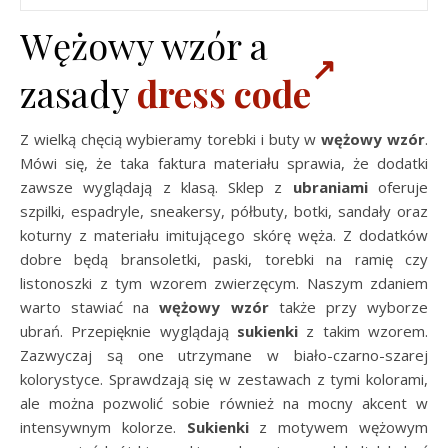
Wężowy wzór a
zasady
dress code
Z wielką chęcią wybieramy torebki i buty w
wężowy wzór
.
Mówi się, że taka faktura materiału sprawia, że dodatki
zawsze wyglądają z klasą. Sklep z
ubraniami
oferuje
szpilki, espadryle, sneakersy, półbuty, botki, sandały oraz
koturny z materiału imitującego skórę węża. Z dodatków
dobre będą bransoletki, paski, torebki na ramię czy
listonoszki z tym wzorem zwierzęcym. Naszym zdaniem
warto stawiać na
wężowy wzór
także przy wyborze
ubrań. Przepięknie wyglądają
sukienki
z takim wzorem.
Zazwyczaj są one utrzymane w biało-czarno-szarej
kolorystyce. Sprawdzają się w zestawach z tymi kolorami,
ale można pozwolić sobie również na mocny akcent w
intensywnym kolorze.
Sukienki
z motywem wężowym