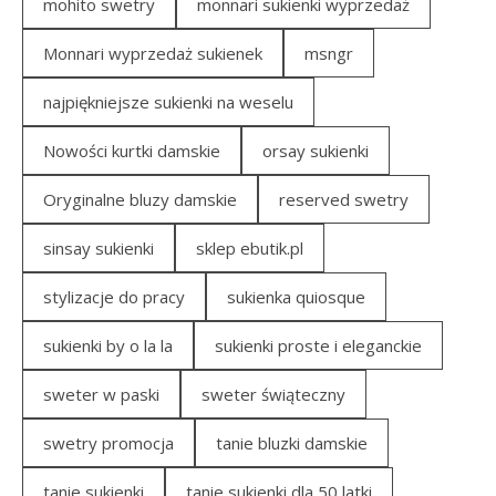
mohito swetry
monnari sukienki wyprzedaż
Monnari wyprzedaż sukienek
msngr
najpiękniejsze sukienki na weselu
Nowości kurtki damskie
orsay sukienki
Oryginalne bluzy damskie
reserved swetry
sinsay sukienki
sklep ebutik.pl
stylizacje do pracy
sukienka quiosque
sukienki by o la la
sukienki proste i eleganckie
sweter w paski
sweter świąteczny
swetry promocja
tanie bluzki damskie
tanie sukienki
tanie sukienki dla 50 latki