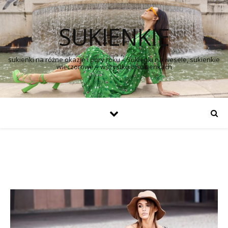
SUKIENKIE
sukienki na różne okazje i pory roku – Sukienki na wesele, sukienkie
wieczorowe – wszystko o sukienkach