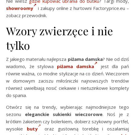
Nie wiesz
gdzie kupować ubrania do butiku
? Targi mody,
showroomy
i zakupy online z hurtowni Factoryprice.eu –
zobacz przewodnik.
Wzory zwierzęce i nie
tylko
Z jakiego materiału najlepsza
piżama damska
? Nie od dziś
wiadomo, że stylowa
piżama damska
jest dla pań
równie ważna, co modne stylizacje na co dzień. Wieczorem
w domowym zaciszu miłośniczki najnowszych trendów
również uwielbiają nosić ciekawie i nietuzinkowe komplety
do spania.
Otwórz się na trendy, wybierając najmodniejsze tego
sezonu
eleganckie sukienki wieczorowe
. Noś je z
krótkim żakietem czy bolerkiem, dobierz szykowny portfel,
wysokie
buty
oraz gustowną torebkę i oszałamiaj