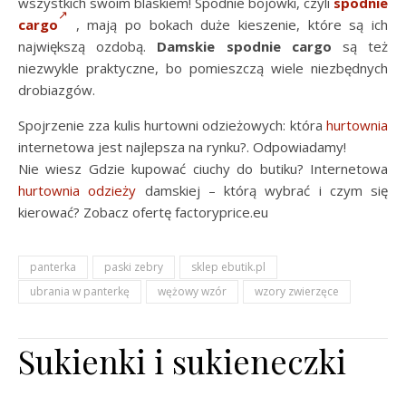
wszystkich swoim blaskiem! Spodnie bojówki, czyli
spodnie
cargo
, mają po bokach duże kieszenie, które są ich
największą ozdobą.
Damskie spodnie cargo
są też
niezwykle praktyczne, bo pomieszczą wiele niezbędnych
drobiazgów.
Spojrzenie zza kulis hurtowni odzieżowych: która
hurtownia
internetowa jest najlepsza na rynku?. Odpowiadamy!
Nie wiesz Gdzie kupować ciuchy do butiku? Internetowa
hurtownia odzieży
damskiej – którą wybrać i czym się
kierować? Zobacz ofertę factoryprice.eu
panterka
paski zebry
sklep ebutik.pl
ubrania w panterkę
wężowy wzór
wzory zwierzęce
Sukienki i sukieneczki