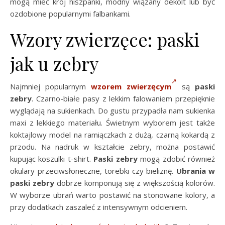
mogą mieć krój hiszpanki, modny wiązany dekolt lub być
ozdobione popularnymi falbankami.
Wzory zwierzęce: paski
jak u zebry
Najmniej popularnym
wzorem zwierzęcym
są
paski
zebry
. Czarno-białe pasy z lekkim falowaniem przepięknie
wyglądają na sukienkach. Do gustu przypadła nam sukienka
maxi z lekkiego materiału. Świetnym wyborem jest także
koktajlowy model na ramiączkach z dużą, czarną kokardą z
przodu. Na nadruk w kształcie zebry, można postawić
kupując koszulki t-shirt.
Paski zebry
mogą zdobić również
okulary przeciwsłoneczne, torebki czy bieliznę.
Ubrania
w
paski zebry
dobrze komponują się z większością kolorów.
W wyborze ubrań warto postawić na stonowane kolory, a
przy dodatkach zaszaleć z intensywnym odcieniem.