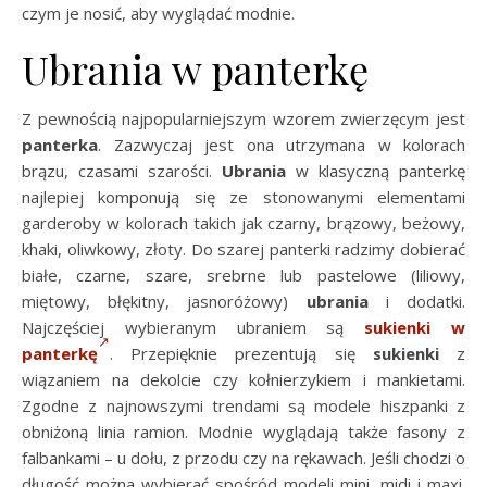
czym je nosić, aby wyglądać modnie.
Ubrania w panterkę
Z pewnością najpopularniejszym wzorem zwierzęcym jest
panterka
. Zazwyczaj jest ona utrzymana w kolorach
brązu, czasami szarości.
Ubrania
w klasyczną panterkę
najlepiej komponują się ze stonowanymi elementami
garderoby w kolorach takich jak czarny, brązowy, beżowy,
khaki, oliwkowy, złoty. Do szarej panterki radzimy dobierać
białe, czarne, szare, srebrne lub pastelowe (liliowy,
miętowy, błękitny, jasnoróżowy)
ubrania
i dodatki.
Najczęściej wybieranym ubraniem są
sukienki w
panterkę
. Przepięknie prezentują się
sukienki
z
wiązaniem na dekolcie czy kołnierzykiem i mankietami.
Zgodne z najnowszymi trendami są modele hiszpanki z
obniżoną linia ramion. Modnie wyglądają także fasony z
falbankami – u dołu, z przodu czy na rękawach. Jeśli chodzi o
długość można wybierać spośród modeli mini, midi i maxi.