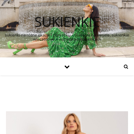
SUKIENKIE
sukienki na różne okazje i pory roku – Sukienki na wesele, sukienkie
wieczorowe – wszystko o sukienkach