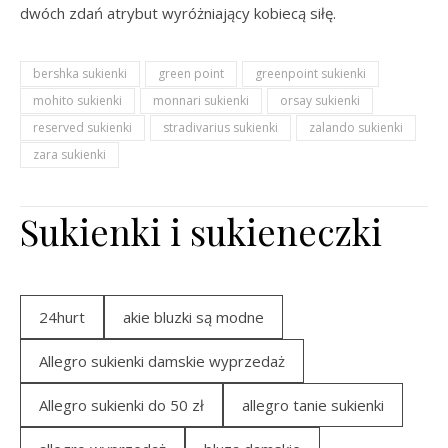
dwóch zdań atrybut wyróżniający kobiecą siłę.
bershka sukienki
green point
greenpoint sukienki
mohito sukienki
monnari sukienki
orsay sukienki
reserved sukienki
stradivarius sukienki
zalando sukienki
zara sukienki
Sukienki i sukieneczki
24hurt
akie bluzki są modne
Allegro sukienki damskie wyprzedaż
Allegro sukienki do 50 zł
allegro tanie sukienki