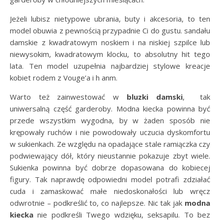
Jeżeli lubisz nietypowe ubrania, buty i akcesoria, to ten
model obuwia z pewnością przypadnie Ci do gustu. sandału
damskie z kwadratowym noskiem i na niskiej szpilce lub
niewysokim, kwadratowym klocku, to absolutny hit tego
lata. Ten model uzupełnia najbardziej stylowe kreacje
kobiet rodem z Vouge’a i h anm.
Warto też zainwestować w
bluzki damski
, tak
uniwersalną część garderoby. Modna kiecka powinna być
przede wszystkim wygodna, by w żaden sposób nie
krępowały ruchów i nie powodowały uczucia dyskomfortu
w sukienkach. Ze względu na opadające stale ramiączka czy
podwiewający dół, który nieustannie pokazuje zbyt wiele.
Sukienka powinna być dobrze dopasowana do kobiecej
figury. Tak naprawdę odpowiedni model potrafi zdziałać
cuda i zamaskować małe niedoskonałości lub wręcz
odwrotnie – podkreślić to, co najlepsze. Nic tak jak
modna
kiecka
nie podkreśli Twego wdzięku, seksapilu. To bez