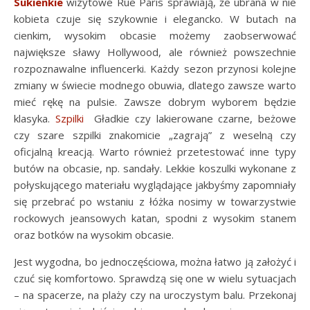
Sukienkie
wizytowe Rue Paris sprawiają, że ubrana w nie
kobieta czuje się szykownie i elegancko. W butach na
cienkim, wysokim obcasie możemy zaobserwować
największe sławy Hollywood, ale również powszechnie
rozpoznawalne influencerki. Każdy sezon przynosi kolejne
zmiany w świecie modnego obuwia, dlatego zawsze warto
mieć rękę na pulsie. Zawsze dobrym wyborem będzie
klasyka.
Szpilki
Gładkie czy lakierowane czarne, beżowe
czy szare szpilki znakomicie „zagrają” z weselną czy
oficjalną kreacją. Warto również przetestować inne typy
butów na obcasie, np. sandały. Lekkie koszulki wykonane z
połyskującego materiału wyglądające jakbyśmy zapomniały
się przebrać po wstaniu z łóżka nosimy w towarzystwie
rockowych jeansowych katan, spodni z wysokim stanem
oraz botków na wysokim obcasie.
Jest wygodna, bo jednoczęściowa, można łatwo ją założyć i
czuć się komfortowo. Sprawdzą się one w wielu sytuacjach
– na spacerze, na plaży czy na uroczystym balu. Przekonaj