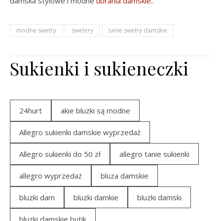
damska stylowe i
modne
ubrania damskie
.
.
modne swetry
swetery
tanie swetry damskie
Sukienki i sukieneczki
24hurt
akie bluzki są modne
Allegro sukienki damskie wyprzedaż
Allegro sukienki do 50 zł
allegro tanie sukienki
allegro wyprzedaż
bluza damskie
bluzki dam
bluzki damkie
bluzki damski
bluzki damskie butik