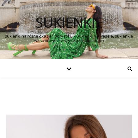
SUKIENKIE
sukienki na różne okazje i pory roku – Sukienki na wesele, sukienkie
wieczorowe – wszystko o sukienkach