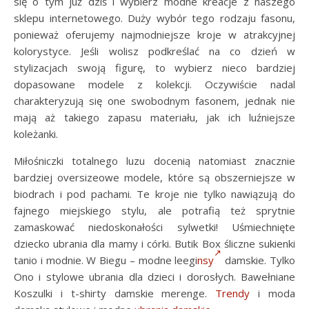
się o tym już dziś i wybierz modne kreacje z naszego
sklepu internetowego. Duży wybór tego rodzaju fasonu,
ponieważ oferujemy najmodniejsze kroje w atrakcyjnej
kolorystyce. Jeśli wolisz podkreślać na co dzień w
stylizacjach swoją figurę, to wybierz nieco bardziej
dopasowane modele z kolekcji. Oczywiście nadal
charakteryzują się one swobodnym fasonem, jednak nie
mają aż takiego zapasu materiału, jak ich luźniejsze
koleżanki.
Miłośniczki totalnego luzu docenią natomiast znacznie
bardziej oversizeowe modele, które są obszerniejsze w
biodrach i pod pachami. Te kroje nie tylko nawiązują do
fajnego miejskiego stylu, ale potrafią też sprytnie
zamaskować niedoskonałości sylwetki! Uśmiechnięte
dziecko ubrania dla mamy i córki. Butik Box śliczne sukienki
tanio i modnie. W Biegu – modne leegi
nsy
damskie. Tylko
Ono i stylowe ubrania dla dzieci i dorosłych. Bawełniane
Koszulki i t-shirty damskie merenge.
Trendy
i moda